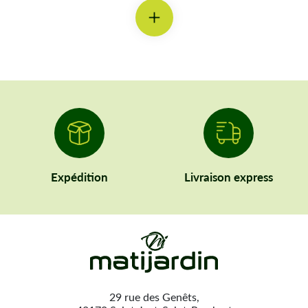
catalogue s’enrichit afin de vous proposer toujours plus de
pièces détachées pour tondeuses, débroussailleuses,
tronçonneuses, taille-haies et matériels de motoculture
.
Notre priorité : la
disponibilité immédiate
. Grâce à un stock
continuellement renforcé, nous vous garantissons un service
rapide et efficace.
Commandé avant 13h, expédié le soir même
. En choisissant le
transport adapté, la livraison peut intervenir dès le lendemain.
Entretenir son jardin avec du matériel fiable et
durable
Expédition
Livraison express
Un jardin soigné passe par des
outils performants et bien
entretenus
. Tondre une pelouse, débroussailler un terrain ou
tailler une haie nécessite du matériel spécifique, soumis à une
usure naturelle avec le temps. Plutôt que de remplacer vos
machines,
optez pour la réparatio
n grâce à des pièces de
qualité.
Matijardin vous permet de
redonner une seconde vie à vos
29 rue des Genêts,
équipements de jardin
, tout en maîtrisant votre budget. Nos