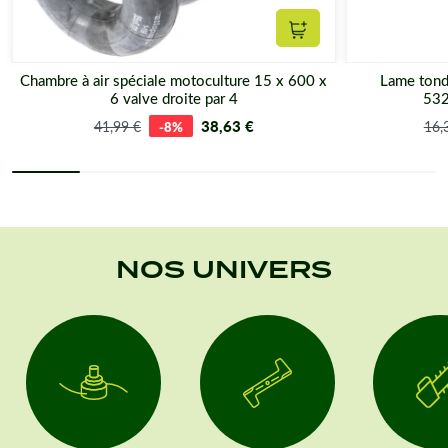
Scarificateur
Ajouter au panier
Chambre à air spéciale motoculture 15 x 600 x
Lame tond
6 valve droite par 4
532
Souffleur
38,63 €
41,99 €
-8%
16,
Découpeuse
NOS UNIVERS