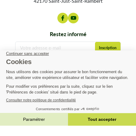
42170 Saint-Just-Saint-Rambert
pièces détachées adaptables
de motoculture sont
sélectionnées pour leur fiabilité et leur durabilité.
Un large choix de pièces détachées adaptables
restez informé
pour toutes vos machines
Sur Matijardin, retrouvez
toutes les pièces nécessaires pour
réparer vos appareils de jardin
, des plus courantes aux plus
techniques :
contact@matijardin.fr
04 81 120 120
Pièces pour tondeuses
à gazon : lames tondeuses, paliers
de lame, outils de fraise,
courroies tondeuse
...
Pièces pour débroussailleuses
: têtes et fils
Matijardin
débroussailleuse, disques, lames...
Pièces pour tronçonneuses
: chaines & guides
Infos pratiques
tronçonneuses
Pièces moteur
: carburateurs, filtres, bougies, lanceurs,
etc.
|
Réalisation